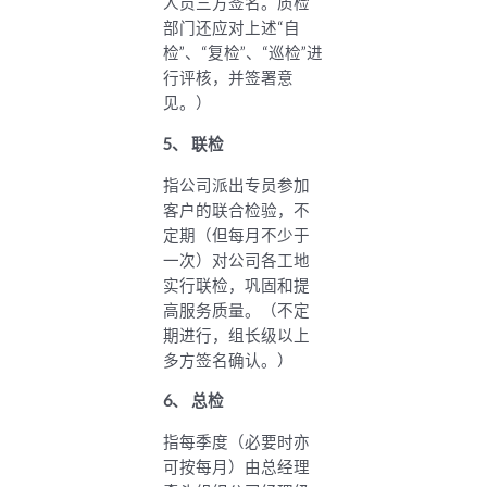
人员三方签名。质检
部门还应对上述“自
检”、“复检”、“巡检”进
行评核，并签署意
见。）
5
、
联检
指公司派出专员参加
客户的联合检验，不
定期（但每月不少于
一次）对公司各工地
实行联检，巩固和提
高服务质量。（不定
期进行，组长级以上
多方签名确认。）
6
、
总检
指每季度（必要时亦
可按每月）由总经理