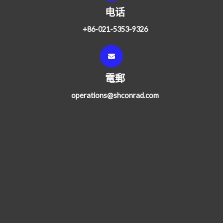
电话
+86-021-5353-9326
電郵
operations@shconrad.com